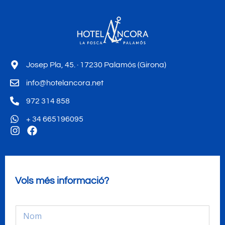
Josep Pla, 45. · 17230 Palamós (Girona)
info@hotelancora.net
972 314 858
+ 34 665196095
Vols més informació?