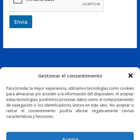
Envia
Gestionar el consentimiento
CA
Para brindar la mejor experiencia, utilizamos tecnologías como cookies
para almacenar y/o acceder a la información del dispositivo. Al aceptar
estas tecnologías, podremos procesar datos como el comportamiento
de navegación o los identificadores únicos en este sitio. No aceptar o
retirar el consentimiento podría afectar negativamente ciertas
características y funciones.
Politica de cookies
Avis legal i política de privacitat
Acepta