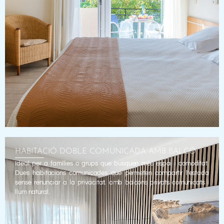
HABITACIÓ DOBLE COMUNICADA AMB BALCÓ
Ideal per a famílies o grups que busquen més espai i comoditat.
Dues habitacions comunicades que permeten compartir l’estada
sense renunciar a la privacitat, amb balcons privats comunicats i
llum natural.