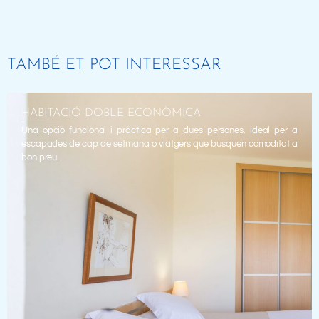
TAMBÉ ET POT INTERESSAR
HABITACIÓ DOBLE ECONÒMICA
Una opció funcional i pràctica per a dues persones, ideal per a
escapades de cap de setmana o viatgers que busquen comoditat a
bon preu.