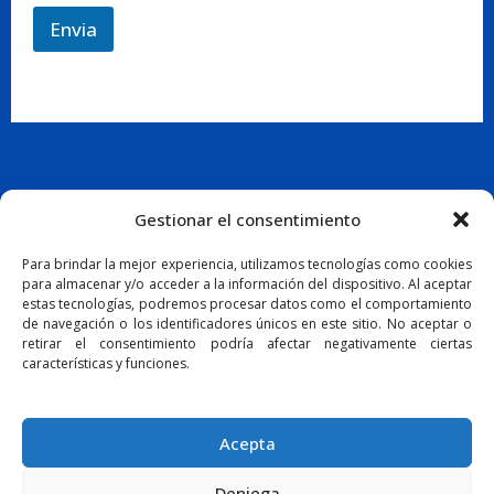
Envia
Gestionar el consentimiento
ES
Para brindar la mejor experiencia, utilizamos tecnologías como cookies
para almacenar y/o acceder a la información del dispositivo. Al aceptar
estas tecnologías, podremos procesar datos como el comportamiento
de navegación o los identificadores únicos en este sitio. No aceptar o
retirar el consentimiento podría afectar negativamente ciertas
características y funciones.
Politica de cookies
Avis legal i política de privacitat
Acepta
Mi reserva
Deniega