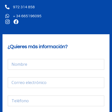
972 314 858
+ 34 665196095
¿Quieres más información?